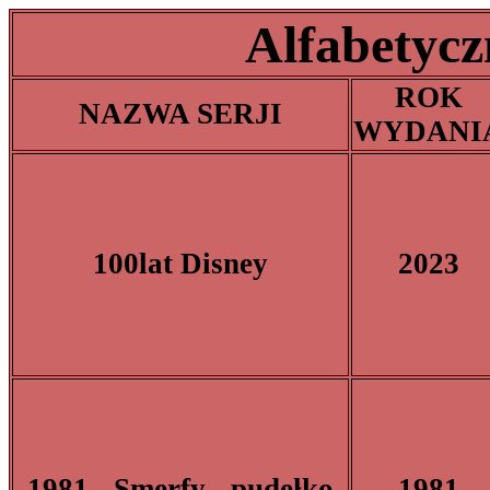
Alfabetycz
ROK
NAZWA SERJI
WYDANI
100lat Disney
2023
1981 - Smerfy - pudełko
1981